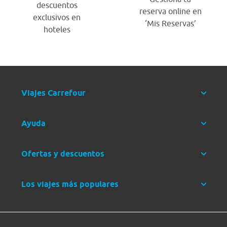
descuentos
reserva online en
exclusivos en
‘Mis Reservas’
hoteles
Viajes Carrefour
Ayuda
Ofertas y descuentos
Los viajes más populares