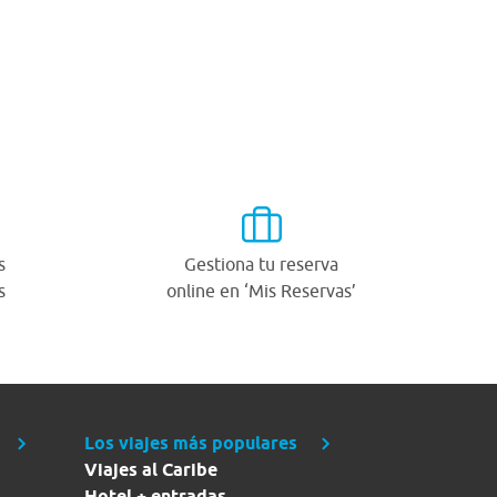
s
Gestiona tu reserva
s
online en ‘Mis Reservas’
Los viajes más populares
Viajes al Caribe
Hotel + entradas