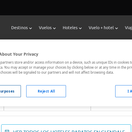
Destinos
Vuelos
Hoteles
Vuelo + hotel
Via
Reservar Hoteles en Glendale
About Your Privacy
oteles de Viajes Carrefour te ofrece
hoteles baratos en Glenda
artners store and/or access information on a device, such as unique IDs in cookies t
a. You may accept or manage your choices by clicking below or at any time in the pri
nicados, el hotel que busques nosotros te lo encontramos al me
choices will be signaled to our partners and will not affect browsing data.
urposes
Reject All
I 
Fechas *
Ocupación *
09/08/2026 - 10/08/2026
1 habitación, 2 ad