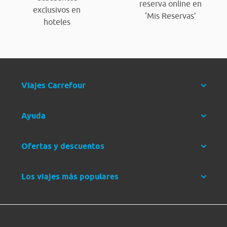
reserva online en
exclusivos en
‘Mis Reservas’
hoteles
Viajes Carrefour
Ayuda
Ofertas y descuentos
Los viajes más populares