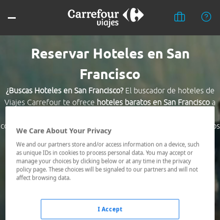
Reservar Hoteles en San
Francisco
¿Buscas Hoteles en San Francisco?
El buscador de hoteles de
Viajes Carrefour te ofrece
hoteles baratos en San Francisco
a
los mejores precios. Hoteles céntricos o los mejor
comunicados, el hotel que busques nosotros te lo encontramos
We Care About Your Privacy
al mejor precio.
We and our partners store and/or access information on a device, such
as unique IDs in cookies to process personal data. You may accept or
Destino *
manage your choices by clicking below or at any time in the privacy
policy page. These choices will be signaled to our partners and will not
affect browsing data.
Fechas *
06/08/2026 - 07/08/2026
I Accept