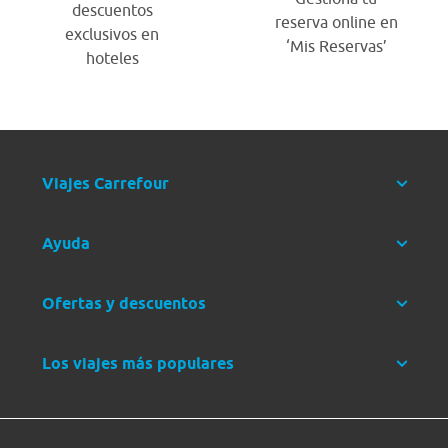
descuentos
reserva online en
exclusivos en
‘Mis Reservas’
hoteles
Viajes Carrefour
Ayuda
Ofertas y descuentos
Los viajes más populares