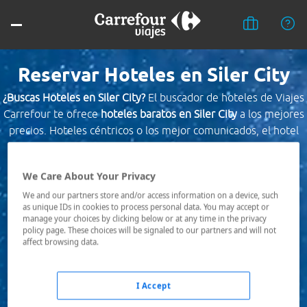
Reservar Hoteles en Siler City
¿Buscas Hoteles en Siler City?
El buscador de hoteles de Viajes
Carrefour te ofrece
hoteles baratos en Siler City
a los mejores
precios. Hoteles céntricos o los mejor comunicados, el hotel
que busques nosotros te lo encontramos al mejor precio.
We Care About Your Privacy
Destino *
We and our partners store and/or access information on a device, such
as unique IDs in cookies to process personal data. You may accept or
manage your choices by clicking below or at any time in the privacy
Fechas *
policy page. These choices will be signaled to our partners and will not
08/08/2026 - 09/08/2026
affect browsing data.
Ocupación *
1 habitación, 2 adultos
I Accept