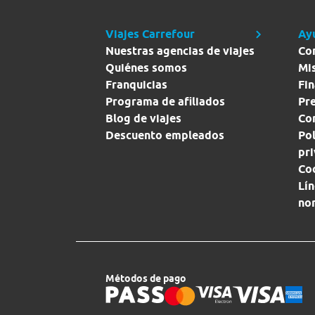
Viajes Carrefour
Ay
Nuestras agencias de viajes
Co
Quiénes somos
Mi
Franquicias
Fin
Programa de afiliados
Pr
Blog de viajes
Con
Descuento empleados
Pol
pr
Co
Lín
no
Métodos de pago