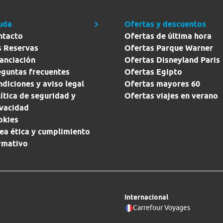
uda
Ofertas y descuentos
ntacto
Ofertas de última hora
s Reservas
Ofertas Parque Warner
anciación
Ofertas Disneyland Paris
eguntas frecuentes
Ofertas Egipto
diciones y aviso legal
Ofertas mayores 60
ítica de seguridad y
Ofertas viajes en verano
ivacidad
okies
ea ética y cumplimiento
rmativo
Internacional
Carrefour Voyages