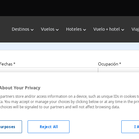
Destinos
Vuelos
Hoteles
Vuelo + hotel
Via
Fechas *
Ocupación *
07/08/2026 - 07/08/2027
1 habitación, 2 a
About Your Privacy
artners store and/or access information on a device, such as unique IDs in cookies t
ittle Rock)
a. You may accept or manage your choices by clicking below or at any time in the pri
choices will be signaled to our partners and will not affect browsing data.
rkansas, Estados Unidos
urposes
Reject All
I 