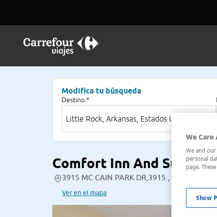
Modifica tu búsqueda
Destino *
We Care 
We and our p
Comfort Inn And Suites (L
personal dat
page. These 
3915 MC CAIN PARK DR,3915 , Little Rock, A
Ver en el mapa
Show P