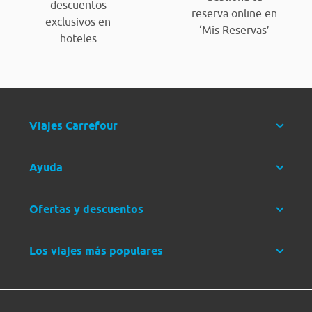
descuentos
reserva online en
exclusivos en
‘Mis Reservas’
hoteles
Viajes Carrefour
Ayuda
Ofertas y descuentos
Los viajes más populares