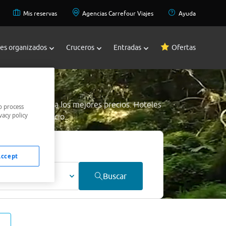
Mis reservas
Agencias Carrefour Viajes
Ayuda
jes organizados
Cruceros
Entradas
Ofertas
a
 Casselton Area
a los mejores precios. Hoteles
o process
vacy policy
os al mejor precio.
Accept
ultos
Buscar