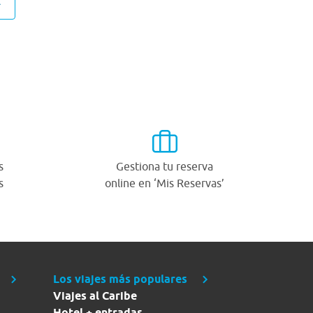
A
s
Gestiona tu reserva
s
online en ‘Mis Reservas’
Los viajes más populares
Viajes al Caribe
Hotel + entradas