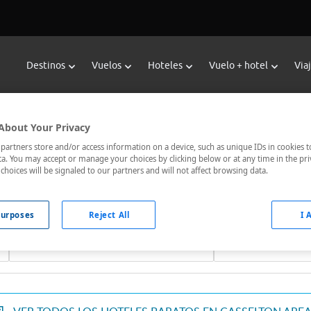
Destinos
Vuelos
Hoteles
Vuelo + hotel
Via
eservar Hoteles en Casselton Are
About Your Privacy
or de hoteles de Viajes Carrefour te ofrece
hoteles baratos en
artners store and/or access information on a device, such as unique IDs in cookies t
a. You may accept or manage your choices by clicking below or at any time in the pri
jor comunicados, el hotel que busques nosotros te lo encontram
choices will be signaled to our partners and will not affect browsing data.
urposes
Reject All
I 
Fechas *
Ocupación *
07/08/2026 - 08/08/2026
1 habitación, 2 ad