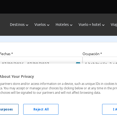
Destinos
Vuelos
Hoteles
Vuelo + hotel
Via
Fechas *
Ocupación *
07/08/2026 - 07/08/2027
1 habitación, 2 a
About Your Privacy
artners store and/or access information on a device, such as unique IDs in cookies t
Thunderbird Beach Resort
a. You may accept or manage your choices by clicking below or at any time in the pri
choices will be signaled to our partners and will not affect browsing data.
Estados Unidos
urposes
Reject All
I 