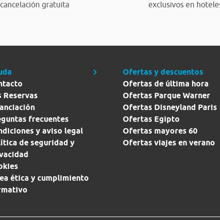
cancelación gratuita
exclusivos en hotele
uda
Ofertas y descuentos
ntacto
Ofertas de última hora
s Reservas
Ofertas Parque Warner
anciación
Ofertas Disneyland Paris
eguntas frecuentes
Ofertas Egipto
diciones y aviso legal
Ofertas mayores 60
ítica de seguridad y
Ofertas viajes en verano
ivacidad
okies
ea ética y cumplimiento
rmativo