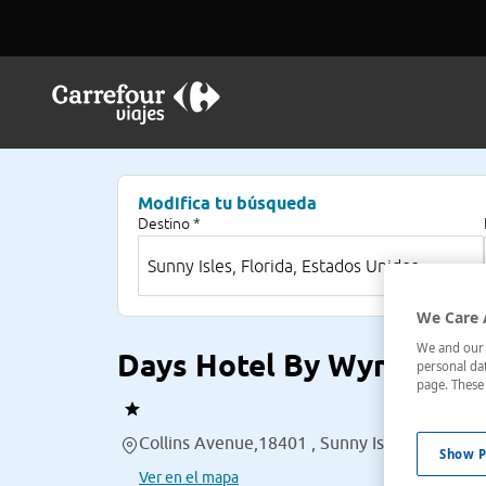
Modifica tu búsqueda
Destino *
We Care 
We and our p
Days Hotel By Wyndham 
personal dat
page. These 
Collins Avenue,18401 , Sunny Isles, Florida, 
Show P
Ver en el mapa