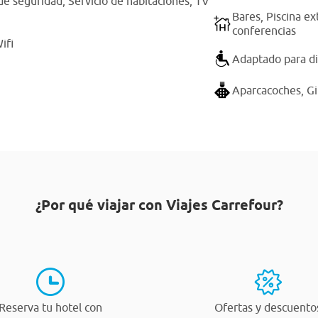
de seguridad,
Servicio de habitaciones,
TV
Bares,
Piscina ex
conferencias
ifi
Adaptado para di
Aparcacoches,
G
¿Por qué viajar con Viajes Carrefour?
Reserva tu hotel con
Ofertas y descuento