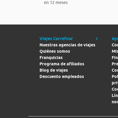
en 12 meses
Viajes Carrefour
Ay
Nuestras agencias de viajes
Co
Quiénes somos
Mi
Franquicias
Fin
Programa de afiliados
Pr
Blog de viajes
Con
Descuento empleados
Pol
pr
Co
Lín
no