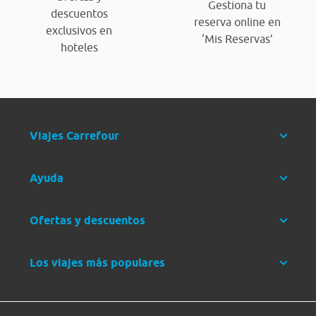
Gestiona tu
descuentos
reserva online en
exclusivos en
‘Mis Reservas’
hoteles
Viajes Carrefour
Ayuda
Ofertas y descuentos
Los viajes más populares