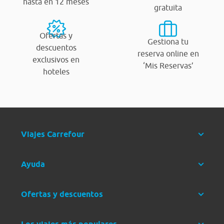
hasta en 12 meses
gratuita
Ofertas y
Gestiona tu
descuentos
reserva online en
exclusivos en
‘Mis Reservas’
hoteles
Viajes Carrefour
Ayuda
Ofertas y descuentos