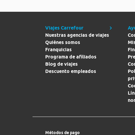
Viajes Carrefour
Ay
Nuestras agencias de viajes
Co
Quiénes somos
Mi
Franquicias
Fin
Programa de afiliados
Pr
Blog de viajes
Con
Descuento empleados
Pol
pr
Co
Lín
no
Métodos de pago