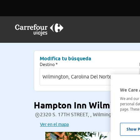
Modifica tu búsqueda
Destino *
We Care 
We and our p
Hampton Inn Wilmington-
personal dat
page. These 
2320 S. 17TH STREET, , Wilmington, Carolina
Ver en el mapa
Show P