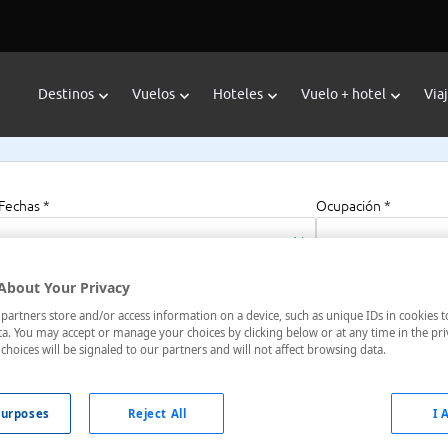
Destinos
Vuelos
Hoteles
Vuelo + hotel
Via
Fechas *
Ocupación *
06/08/2026 - 06/08/2027
1 habitación, 2 a
About Your Privacy
artners store and/or access information on a device, such as unique IDs in cookies t
Medical Park
a. You may accept or manage your choices by clicking below or at any time in the pri
choices will be signaled to our partners and will not affect browsing data.
 Del Norte, Estados Unidos
urposes
Reject All
I 