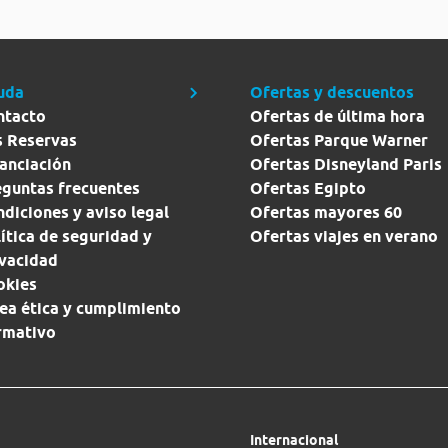
uda
Ofertas y descuentos
ntacto
Ofertas de última hora
s Reservas
Ofertas Parque Warner
anciación
Ofertas Disneyland Paris
eguntas frecuentes
Ofertas Egipto
diciones y aviso legal
Ofertas mayores 60
ítica de seguridad y
Ofertas viajes en verano
ivacidad
okies
ea ética y cumplimiento
rmativo
Internacional