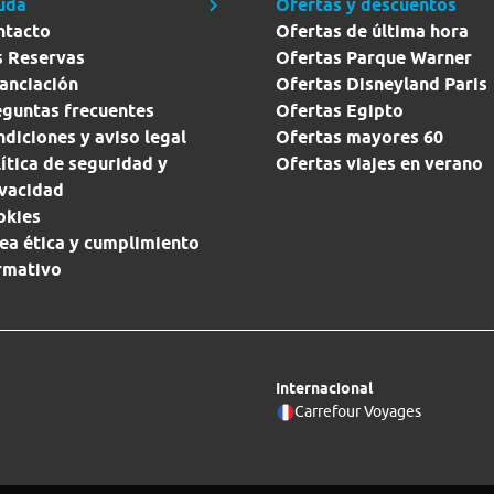
uda
Ofertas y descuentos
ntacto
Ofertas de última hora
s Reservas
Ofertas Parque Warner
anciación
Ofertas Disneyland Paris
eguntas frecuentes
Ofertas Egipto
diciones y aviso legal
Ofertas mayores 60
ítica de seguridad y
Ofertas viajes en verano
ivacidad
okies
ea ética y cumplimiento
rmativo
Internacional
Carrefour Voyages