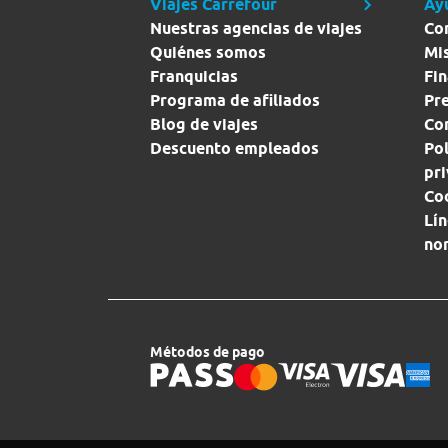
Viajes Carrefour
Ay
Nuestras agencias de viajes
Co
Quiénes somos
Mi
Franquicias
Fin
Programa de afiliados
Pr
Blog de viajes
Con
Descuento empleados
Pol
pr
Co
Lín
no
Métodos de pago