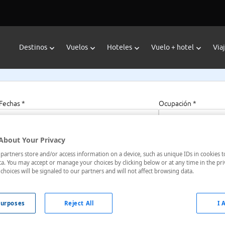
Destinos
Vuelos
Hoteles
Vuelo + hotel
Via
Fechas *
Ocupación *
07/08/2026 - 07/08/2027
1 habitación, 2 a
About Your Privacy
artners store and/or access information on a device, such as unique IDs in cookies t
a. You may accept or manage your choices by clicking below or at any time in the pri
Eagle
choices will be signaled to our partners and will not affect browsing data.
tados Unidos
urposes
Reject All
I 