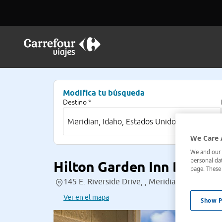
Modifica tu búsqueda
Destino *
We Care 
We and our p
personal dat
Hilton Garden Inn Boise/
page. These 
145 E. Riverside Drive, , Meridian, Idaho, Es
Ver en el mapa
Show P