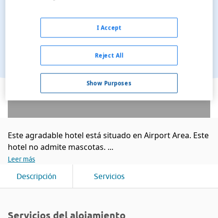
I Accept
Reject All
Ver en el mapa
Show Purposes
Este agradable hotel está situado en Airport Area. Este
hotel no admite mascotas. ...
Leer más
Descripción
Servicios
Servicios del alojamiento