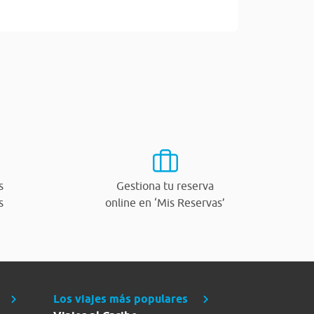
s
Gestiona tu reserva
s
online en ‘Mis Reservas’
Los viajes más populares