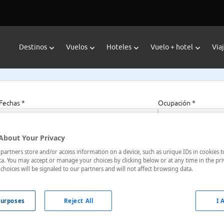
Destinos
Vuelos
Hoteles
Vuelo + hotel
Via
Fechas *
Ocupación *
07/08/2026 - 07/08/2027
1 habitación, 2 a
About Your Privacy
artners store and/or access information on a device, such as unique IDs in cookies t
a. You may accept or manage your choices by clicking below or at any time in the pri
l & Suites Los Alamos Entr
choices will be signaled to our partners and will not affect browsing data.
urposes
Reject All
I 
, Estados Unidos