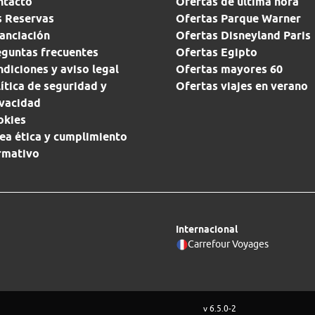
ntacto
Ofertas de última hora
s Reservas
Ofertas Parque Warner
anciación
Ofertas Disneyland Paris
eguntas frecuentes
Ofertas Egipto
diciones y aviso legal
Ofertas mayores 60
ítica de seguridad y
Ofertas viajes en verano
ivacidad
okies
ea ética y cumplimiento
rmativo
Internacional
Carrefour Voyages
v 6.5.0-2