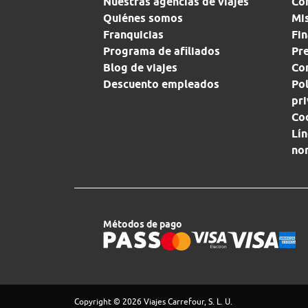
Nuestras agencias de viajes
Co
Quiénes somos
Mi
Franquicias
Fin
Programa de afiliados
Pr
Blog de viajes
Con
Descuento empleados
Pol
pr
Co
Lín
no
Métodos de pago
Copyright © 2026 Viajes Carrefour, S. L. U.