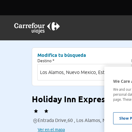
Modifica tu búsqueda
Destino *
We Care 
We and our p
personal dat
Holiday Inn Express Hote
page. These 
Show P
Entrada Drive,60 , Los Alamos, Nuevo Mexico
Ver en el mapa