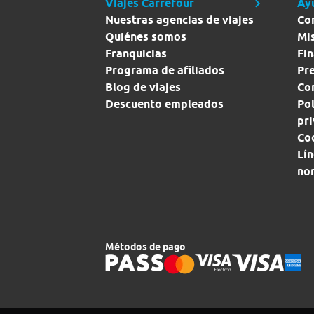
Viajes Carrefour
Ay
Nuestras agencias de viajes
Co
Quiénes somos
Mi
Franquicias
Fin
Programa de afiliados
Pr
Blog de viajes
Con
Descuento empleados
Pol
pr
Co
Lín
no
Métodos de pago