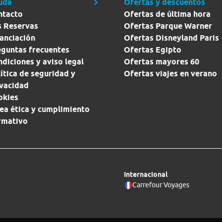
uda
Ofertas y descuentos
ntacto
Ofertas de última hora
s Reservas
Ofertas Parque Warner
anciación
Ofertas Disneyland Paris
eguntas frecuentes
Ofertas Egipto
diciones y aviso legal
Ofertas mayores 60
ítica de seguridad y
Ofertas viajes en verano
ivacidad
okies
ea ética y cumplimiento
rmativo
Internacional
Carrefour Voyages