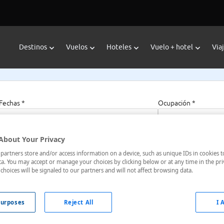
Destinos
Vuelos
Hoteles
Vuelo + hotel
Via
Fechas *
Ocupación *
07/08/2026 - 07/08/2027
1 habitación, 2 a
About Your Privacy
artners store and/or access information on a device, such as unique IDs in cookies t
a. You may accept or manage your choices by clicking below or at any time in the pri
rtersville, Ga
choices will be signaled to our partners and will not affect browsing data.
a, Estados Unidos
urposes
Reject All
I 