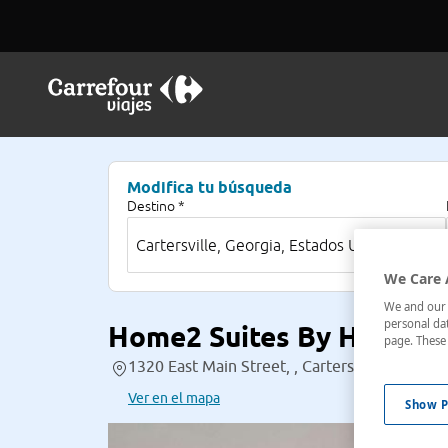
Modifica tu búsqueda
Destino *
We Care 
We and our p
personal dat
Home2 Suites By Hilton Ca
page. These 
1320 East Main Street, , Cartersville, Georgi
Ver en el mapa
Show P