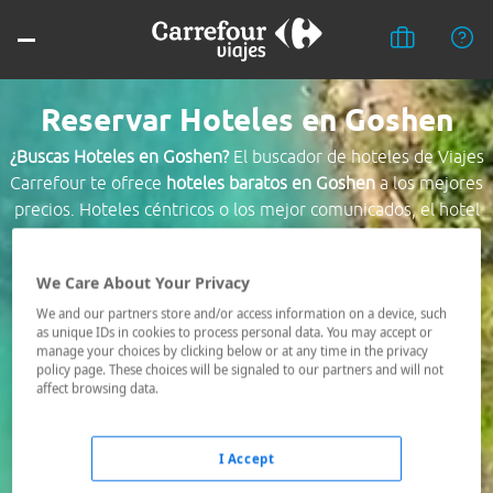
Reservar Hoteles en Goshen
¿Buscas Hoteles en Goshen?
El buscador de hoteles de Viajes
Carrefour te ofrece
hoteles baratos en Goshen
a los mejores
precios. Hoteles céntricos o los mejor comunicados, el hotel
que busques nosotros te lo encontramos al mejor precio.
We Care About Your Privacy
Destino *
We and our partners store and/or access information on a device, such
as unique IDs in cookies to process personal data. You may accept or
manage your choices by clicking below or at any time in the privacy
Fechas *
policy page. These choices will be signaled to our partners and will not
07/08/2026 - 08/08/2026
affect browsing data.
Ocupación *
1 habitación, 2 adultos
I Accept