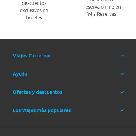
descuentos
reserva online en
exclusivos en
‘Mis Reservas’
hoteles
Viajes Carrefour
Ayuda
Ofertas y descuentos
Los viajes más populares