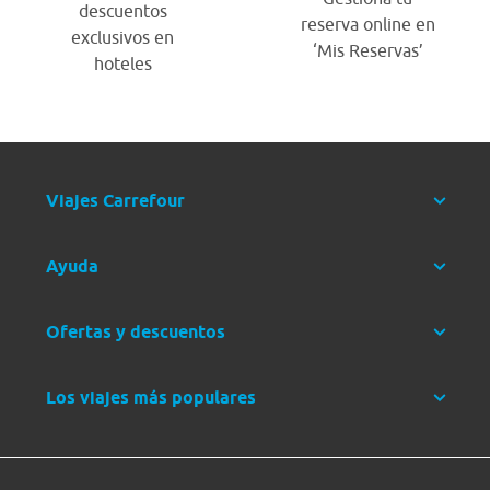
descuentos
reserva online en
exclusivos en
‘Mis Reservas’
hoteles
Viajes Carrefour
Ayuda
Ofertas y descuentos
Los viajes más populares