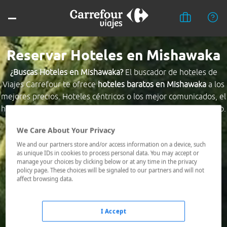
Reservar Hoteles en Mishawaka
¿Buscas Hoteles en Mishawaka?
El buscador de hoteles de
Viajes Carrefour te ofrece
hoteles baratos en Mishawaka
a los
mejores precios. Hoteles céntricos o los mejor comunicados, el
hotel que busques nosotros te lo encontramos al mejor precio.
We Care About Your Privacy
Destino *
We and our partners store and/or access information on a device, such
as unique IDs in cookies to process personal data. You may accept or
manage your choices by clicking below or at any time in the privacy
Fechas *
policy page. These choices will be signaled to our partners and will not
09/08/2026 - 10/08/2026
affect browsing data.
Ocupación *
1 habitación, 2 adultos
I Accept