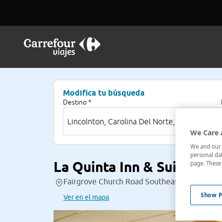
Modifica tu búsqueda
Destino *
We Care 
We and our p
personal dat
La Quinta Inn & Suites C
page. These 
Fairgrove Church Road Southeast,1607 , Linc
Show P
Ver en el mapa