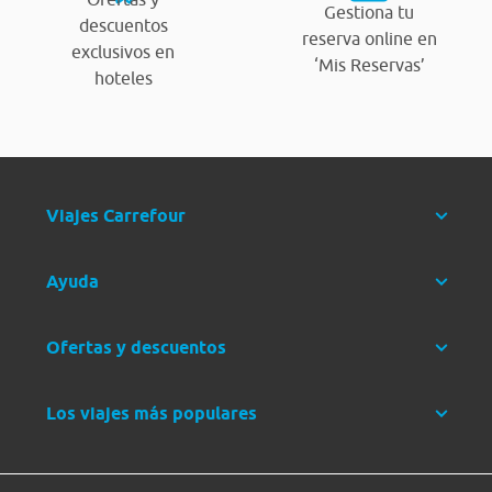
Gestiona tu
descuentos
reserva online en
exclusivos en
‘Mis Reservas’
hoteles
Viajes Carrefour
Ayuda
Ofertas y descuentos
Los viajes más populares