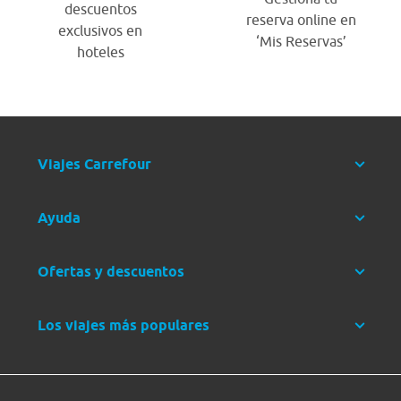
descuentos
reserva online en
exclusivos en
‘Mis Reservas’
hoteles
Viajes Carrefour
Ayuda
Ofertas y descuentos
Los viajes más populares