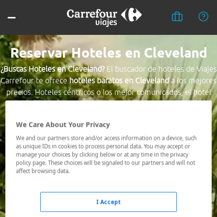
Reservar Hoteles en Cleveland
¿Buscas Hoteles en Cleveland?
El buscador de hoteles de Viajes
Carrefour te ofrece
hoteles baratos en Cleveland
a los mejores
precios. Hoteles céntricos o los mejor comunicados, el hotel
que busques nosotros te lo encontramos al mejor precio.
We Care About Your Privacy
Destino *
We and our partners store and/or access information on a device, such
as unique IDs in cookies to process personal data. You may accept or
manage your choices by clicking below or at any time in the privacy
Fechas *
policy page. These choices will be signaled to our partners and will not
10/08/2026 - 11/08/2026
affect browsing data.
Ocupación *
1 habitación, 2 adultos
I Accept