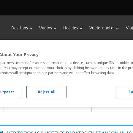
Destinos
Vuelos
Hoteles
Vuelo + hotel
Via
Reservar Hoteles en Branson Hill
About Your Privacy
 hoteles de Viajes Carrefour te ofrece
hoteles baratos en Bran
artners store and/or access information on a device, such as unique IDs in cookies t
a. You may accept or manage your choices by clicking below or at any time in the pri
omunicados, el hotel que busques nosotros te lo encontramos al
choices will be signaled to our partners and will not affect browsing data.
urposes
Reject All
I 
Fechas *
Ocupación *
06/08/2026 - 07/08/2026
1 habitación, 2 ad