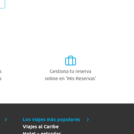
s
Gestiona tu reserva
s
online en ‘Mis Reservas’
Los viajes más populares
Viajes al Caribe
Hotel + entradas