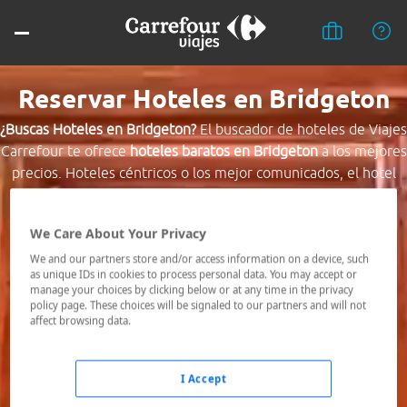
Reservar Hoteles en Bridgeton
¿Buscas Hoteles en Bridgeton?
El buscador de hoteles de Viajes
Carrefour te ofrece
hoteles baratos en Bridgeton
a los mejores
precios. Hoteles céntricos o los mejor comunicados, el hotel
que busques nosotros te lo encontramos al mejor precio.
We Care About Your Privacy
Destino *
We and our partners store and/or access information on a device, such
as unique IDs in cookies to process personal data. You may accept or
manage your choices by clicking below or at any time in the privacy
Fechas *
policy page. These choices will be signaled to our partners and will not
07/08/2026 - 08/08/2026
affect browsing data.
Ocupación *
1 habitación, 2 adultos
I Accept