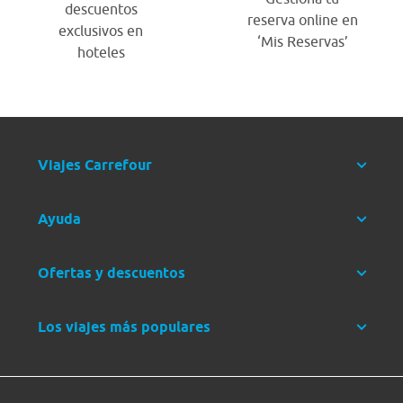
descuentos
reserva online en
exclusivos en
‘Mis Reservas’
hoteles
Viajes Carrefour
Ayuda
Ofertas y descuentos
Los viajes más populares