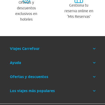
Ofertas y
Gestiona tu
descuentos
reserva online en
exclusivos en
‘Mis Reservas’
hoteles
Viajes Carrefour
Ayuda
Ofertas y descuentos
Los viajes más populares