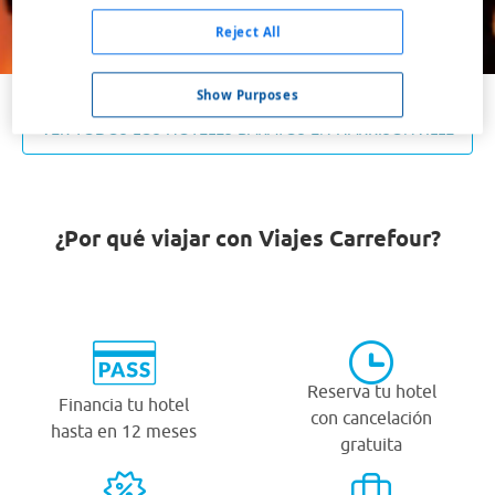
Buscar
Reject All
Show Purposes
VER TODOS LOS HOTELES BARATOS EN HARRISONVILLE
¿Por qué viajar con Viajes Carrefour?
Reserva tu hotel
Financia tu hotel
con cancelación
hasta en 12 meses
gratuita