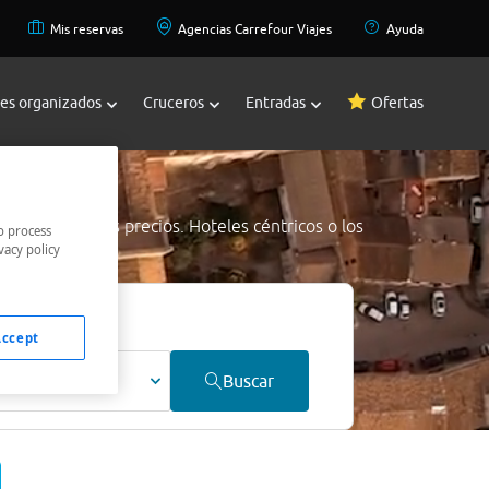
Mis reservas
Agencias Carrefour Viajes
Ayuda
jes organizados
Cruceros
Entradas
Ofertas
lle
a los mejores precios. Hoteles céntricos o los
o process
vacy policy
jor precio.
Accept
ultos
Buscar