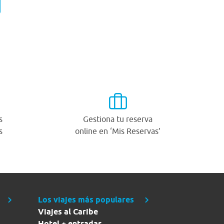
s
Gestiona tu reserva
s
online en ‘Mis Reservas’
Los viajes más populares
Viajes al Caribe
Hotel + entradas