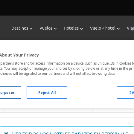
Destinos
Vuelos
Hoteles
Vuelo + hotel
Via
Reservar Hoteles en Perryville
About Your Privacy
oteles de Viajes Carrefour te ofrece
hoteles baratos en Perryvi
artners store and/or access information on a device, such as unique IDs in cookies t
a. You may accept or manage your choices by clicking below or at any time in the pri
nicados, el hotel que busques nosotros te lo encontramos al me
choices will be signaled to our partners and will not affect browsing data.
urposes
Reject All
I 
Fechas *
Ocupación *
07/08/2026 - 08/08/2026
1 habitación, 2 ad