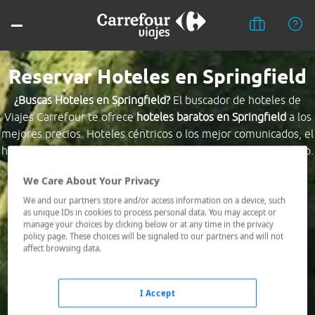
Reservar Hoteles en Springfield
¿Buscas Hoteles en Springfield?
El buscador de hoteles de
Viajes Carrefour te ofrece
hoteles baratos en Springfield
a los
mejores precios. Hoteles céntricos o los mejor comunicados, el
hotel que busques nosotros te lo encontramos al mejor precio.
We Care About Your Privacy
Destino *
We and our partners store and/or access information on a device, such
as unique IDs in cookies to process personal data. You may accept or
manage your choices by clicking below or at any time in the privacy
Fechas *
policy page. These choices will be signaled to our partners and will not
08/08/2026 - 09/08/2026
affect browsing data.
Ocupación *
1 habitación, 2 adultos
I Accept