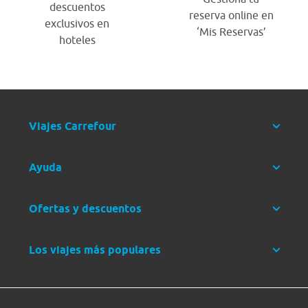
descuentos
reserva online en
exclusivos en
‘Mis Reservas’
hoteles
Viajes Carrefour
Ayuda
Ofertas y descuentos
Los viajes más populares