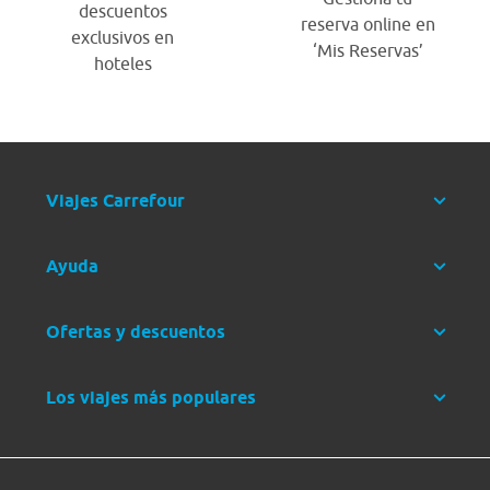
descuentos
reserva online en
exclusivos en
‘Mis Reservas’
hoteles
Viajes Carrefour
Ayuda
Ofertas y descuentos
Los viajes más populares