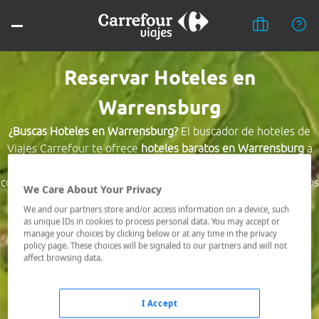
Reservar Hoteles en
Warrensburg
¿Buscas Hoteles en Warrensburg?
El buscador de hoteles de
Viajes Carrefour te ofrece
hoteles baratos en Warrensburg
a
los mejores precios. Hoteles céntricos o los mejor
comunicados, el hotel que busques nosotros te lo encontramos
We Care About Your Privacy
al mejor precio.
We and our partners store and/or access information on a device, such
as unique IDs in cookies to process personal data. You may accept or
Destino *
manage your choices by clicking below or at any time in the privacy
policy page. These choices will be signaled to our partners and will not
affect browsing data.
Fechas *
09/08/2026 - 10/08/2026
I Accept