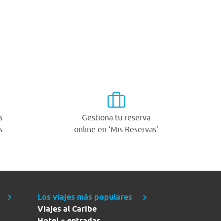
s
Gestiona tu reserva
s
online en ‘Mis Reservas’
Los viajes más populares
Viajes al Caribe
Hotel + entradas