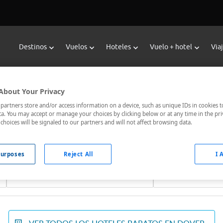
Destinos
Vuelos
Hoteles
Vuelo + hotel
Via
Reservar Hoteles en Dover
About Your Privacy
les de Viajes Carrefour te ofrece
hoteles baratos en Dover
a lo
artners store and/or access information on a device, such as unique IDs in cookies t
a. You may accept or manage your choices by clicking below or at any time in the pri
ados, el hotel que busques nosotros te lo encontramos al mejor
choices will be signaled to our partners and will not affect browsing data.
urposes
Reject All
I 
Fechas *
Ocupación *
07/08/2026 - 08/08/2026
1 habitación, 2 ad