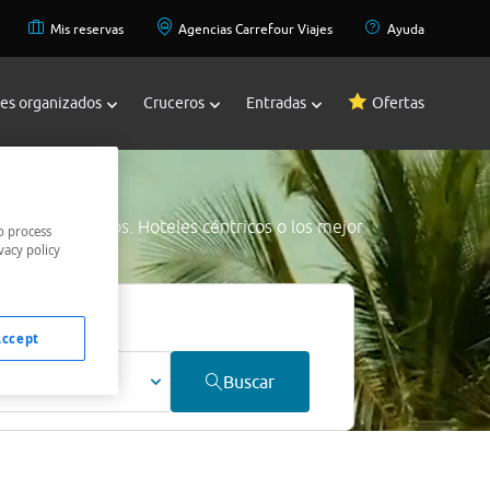
Mis reservas
Agencias Carrefour Viajes
Ayuda
jes organizados
Cruceros
Entradas
Ofertas
s mejores precios. Hoteles céntricos o los mejor
o process
vacy policy
 precio.
Accept
ultos
Buscar