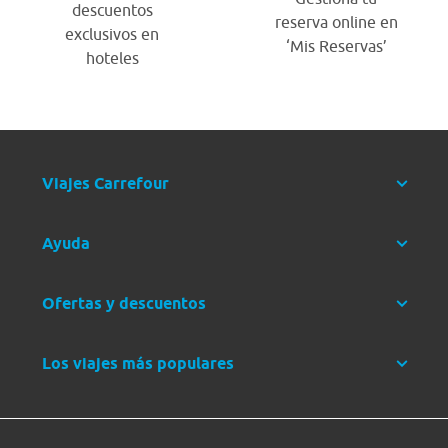
descuentos
reserva online en
exclusivos en
‘Mis Reservas’
hoteles
Viajes Carrefour
Ayuda
Ofertas y descuentos
Los viajes más populares