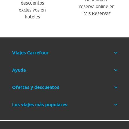
descuentos
reserva online en
exclusivos en
‘Mis Reservas’
hoteles
Viajes Carrefour
Ayuda
Ofertas y descuentos
Los viajes más populares