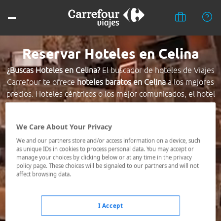
Reservar Hoteles en Celina
¿Buscas Hoteles en Celina?
El buscador de hoteles de Viajes
Carrefour te ofrece
hoteles baratos en Celina
a los mejores
precios. Hoteles céntricos o los mejor comunicados, el hotel
que busques nosotros te lo encontramos al mejor precio.
We Care About Your Privacy
Destino *
We and our partners store and/or access information on a device, such
as unique IDs in cookies to process personal data. You may accept or
manage your choices by clicking below or at any time in the privacy
Fechas *
policy page. These choices will be signaled to our partners and will not
08/08/2026 - 09/08/2026
affect browsing data.
Ocupación *
1 habitación, 2 adultos
I Accept