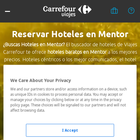
Reservar Hoteles en Mentor
¿Buscas Hoteles en Mentor?
El buscador de hoteles de Viajes
Carrefour te ofrece
hoteles baratos en Mentor
a los mejores
precios. Hoteles céntricos o los mejor comunicados, el hotel
que busques nosotros te lo encontramos al mejor precio.
We Care About Your Privacy
Destino *
We and our partners store and/or access information on a device, such
as unique IDs in cookies to process personal data. You may accept or
manage your choices by clicking below or at any time in the privacy
Fechas *
policy page. These choices will be signaled to our partners and will not
10/08/2026 - 11/08/2026
affect browsing data.
Ocupación *
1 habitación, 2 adultos
I Accept