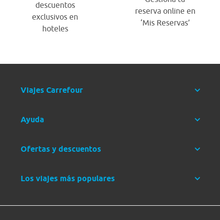
descuentos
reserva online en
exclusivos en
‘Mis Reservas’
hoteles
Viajes Carrefour
Ayuda
Ofertas y descuentos
Los viajes más populares