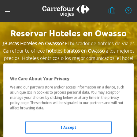
Reservar Hoteles en Owasso
¿Buscas Hoteles en Owasso?
El buscador de hoteles de Viajes
Carrefour te ofrece
hoteles baratos en Owasso
a los mejores
precios. Hoteles céntricos o los mejor comunicados, el hotel
que busques nosotros te lo encontramos al mejor precio.
We Care About Your Privacy
Destino *
We and our partners store and/or access information on a device, such
as unique IDs in cookies to process personal data. You may accept or
manage your choices by clicking below or at any time in the privacy
Fechas *
policy page. These choices will be signaled to our partners and will not
09/08/2026 - 10/08/2026
affect browsing data.
Ocupación *
1 habitación, 2 adultos
I Accept