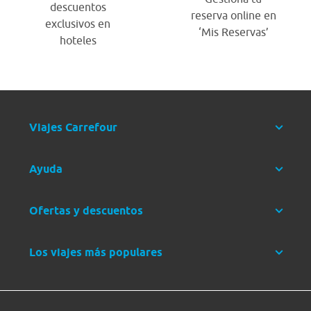
descuentos
reserva online en
exclusivos en
‘Mis Reservas’
hoteles
Viajes Carrefour
Ayuda
Ofertas y descuentos
Los viajes más populares