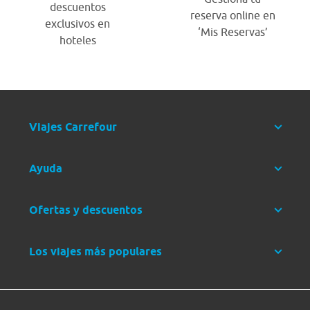
descuentos
reserva online en
exclusivos en
‘Mis Reservas’
hoteles
Viajes Carrefour
Ayuda
Ofertas y descuentos
Los viajes más populares