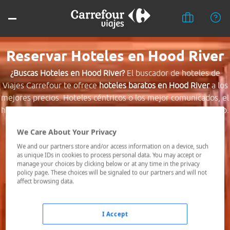
Reservar Hoteles en Hood River
¿Buscas Hoteles en Hood River?
El buscador de hoteles de
Viajes Carrefour te ofrece
hoteles baratos en Hood River
a los
mejores precios. Hoteles céntricos o los mejor comunicados, el
hotel que busques nosotros te lo encontramos al mejor precio.
We Care About Your Privacy
Destino *
We and our partners store and/or access information on a device, such
as unique IDs in cookies to process personal data. You may accept or
manage your choices by clicking below or at any time in the privacy
Fechas *
policy page. These choices will be signaled to our partners and will not
07/08/2026 - 08/08/2026
affect browsing data.
Ocupación *
1 habitación, 2 adultos
I Accept