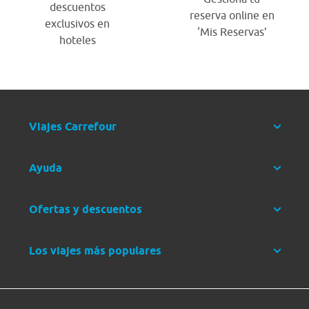
descuentos
reserva online en
exclusivos en
‘Mis Reservas’
hoteles
Viajes Carrefour
Ayuda
Ofertas y descuentos
Los viajes más populares