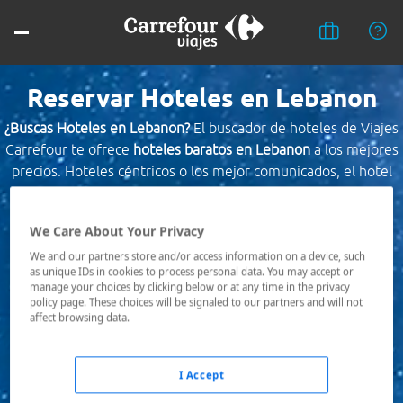
Reservar Hoteles en Lebanon
¿Buscas Hoteles en Lebanon?
El buscador de hoteles de Viajes
Carrefour te ofrece
hoteles baratos en Lebanon
a los mejores
precios. Hoteles céntricos o los mejor comunicados, el hotel
que busques nosotros te lo encontramos al mejor precio.
We Care About Your Privacy
Destino *
We and our partners store and/or access information on a device, such
as unique IDs in cookies to process personal data. You may accept or
manage your choices by clicking below or at any time in the privacy
Fechas *
policy page. These choices will be signaled to our partners and will not
08/08/2026 - 09/08/2026
affect browsing data.
Ocupación *
1 habitación, 2 adultos
I Accept