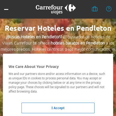
Reservar Hoteles en Pendleton
¿Buscas Hoteles en Pendleton?
El buscador de hoteles de
Viajes Carrefour te ofrece
hoteles baratos en Pendleton
a los
mejores precios. Hoteles céntricos o los mejor comunicados, el
hotel que busques nosotros te lo encontramos al mejor precio.
We Care About Your Privacy
Destino *
We and our partners store and/or access information on a device, such
as unique IDs in cookies to process personal data. You may accept or
manage your choices by clicking below or at any time in the privacy
Fechas *
policy page. These choices will be signaled to our partners and will not
09/08/2026 - 10/08/2026
affect browsing data.
Ocupación *
1 habitación, 2 adultos
I Accept