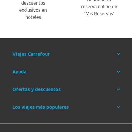
descuentos
reserva online en
exclusivos en
‘Mis Reservas’
hoteles
Viajes Carrefour
Ayuda
Ofertas y descuentos
Los viajes más populares