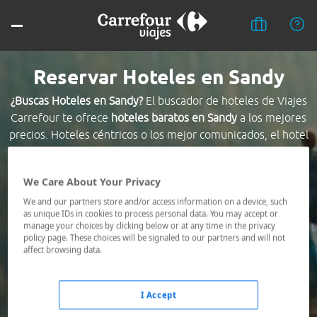
Reservar Hoteles en Sandy
¿Buscas Hoteles en Sandy?
El buscador de hoteles de Viajes
Carrefour te ofrece
hoteles baratos en Sandy
a los mejores
precios. Hoteles céntricos o los mejor comunicados, el hotel
que busques nosotros te lo encontramos al mejor precio.
We Care About Your Privacy
Destino *
We and our partners store and/or access information on a device, such
as unique IDs in cookies to process personal data. You may accept or
manage your choices by clicking below or at any time in the privacy
Fechas *
policy page. These choices will be signaled to our partners and will not
10/08/2026 - 11/08/2026
affect browsing data.
Ocupación *
1 habitación, 2 adultos
I Accept