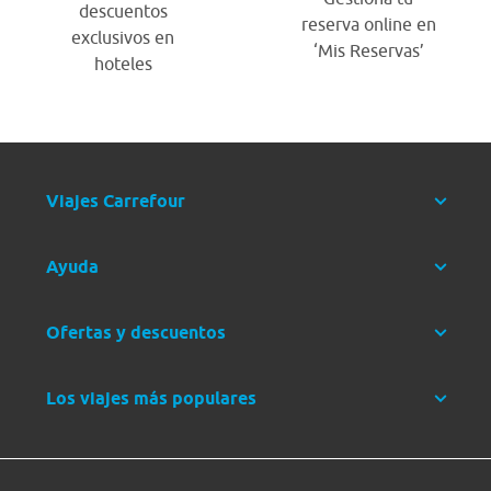
descuentos
reserva online en
exclusivos en
‘Mis Reservas’
hoteles
Viajes Carrefour
Ayuda
Ofertas y descuentos
Los viajes más populares