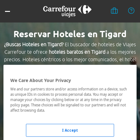
Reservar Hoteles en Tigard
¿Buscas Hoteles en Tigard?
El buscador de hoteles de Viajes
Carrefour te ofrece
hoteles baratos en Tigard
a los mejores
precios. Hoteles céntricos o los mejor comunicados, el hotel
que busques nosotros te lo encontramos al mejor precio.
We Care About Your Privacy
Destino *
We and our partners store and/or access information on a device, such
as unique IDs in cookies to process personal data. You may accept or
manage your choices by clicking below or at any time in the privacy
Fechas *
policy page. These choices will be signaled to our partners and will not
06/08/2026 - 07/08/2026
affect browsing data.
Ocupación *
1 habitación, 2 adultos
I Accept