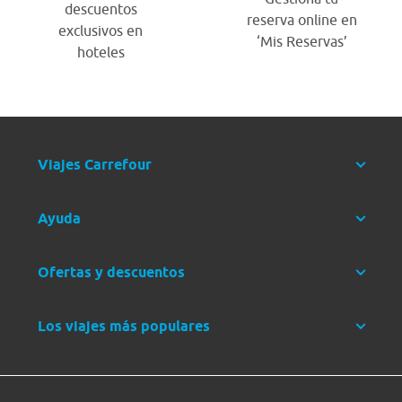
descuentos
reserva online en
exclusivos en
‘Mis Reservas’
hoteles
Viajes Carrefour
Ayuda
Ofertas y descuentos
Los viajes más populares