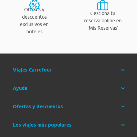
Ofertas y
Gestiona tu
descuentos
reserva online en
exclusivos en
‘Mis Reservas’
hoteles
Viajes Carrefour
Ayuda
Ofertas y descuentos
Los viajes más populares