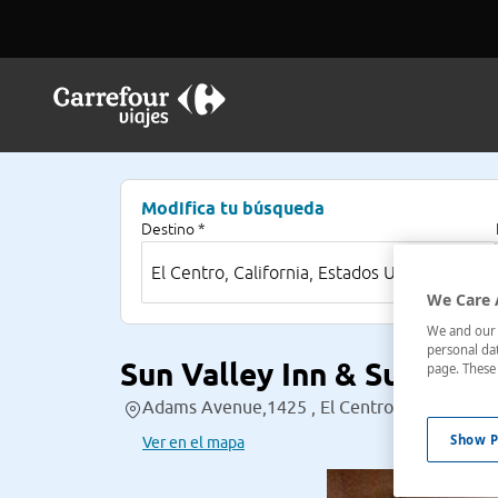
Modifica tu búsqueda
Destino *
We Care 
We and our p
personal dat
Sun Valley Inn & Suites
page. These 
Adams Avenue,1425 , El Centro, California, 
Show P
Ver en el mapa