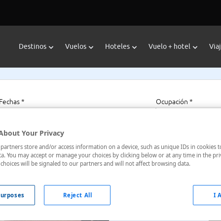
Destinos
Vuelos
Hoteles
Vuelo + hotel
Via
Fechas *
Ocupación *
07/08/2026 - 07/08/2027
1 habitación, 2 a
About Your Privacy
artners store and/or access information on a device, such as unique IDs in cookies t
a. You may accept or manage your choices by clicking below or at any time in the pri
choices will be signaled to our partners and will not affect browsing data.
Estados Unidos
urposes
Reject All
I 