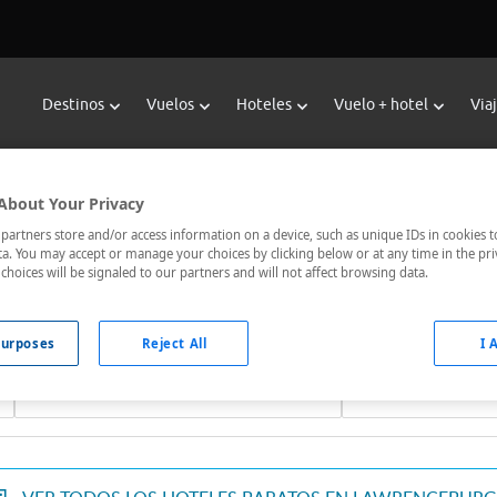
Destinos
Vuelos
Hoteles
Vuelo + hotel
Via
Reservar Hoteles en Lawrencebur
About Your Privacy
or de hoteles de Viajes Carrefour te ofrece
hoteles baratos e
artners store and/or access information on a device, such as unique IDs in cookies t
a. You may accept or manage your choices by clicking below or at any time in the pri
jor comunicados, el hotel que busques nosotros te lo encontram
choices will be signaled to our partners and will not affect browsing data.
urposes
Reject All
I 
Fechas *
Ocupación *
07/08/2026 - 08/08/2026
1 habitación, 2 ad