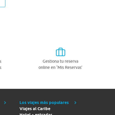
s
Gestiona tu reserva
s
online en ‘Mis Reservas’
Los viajes más populares
Viajes al Caribe
Hotel + entradas