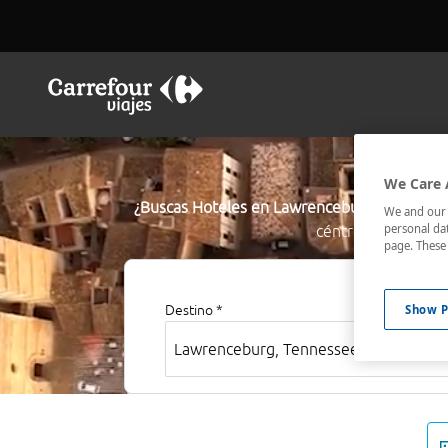
We Care 
¿Buscas Hoteles en Lawrenceburg?
El buscad
We and our p
personal dat
céntricos o los me
page. These 
Show P
Destino *