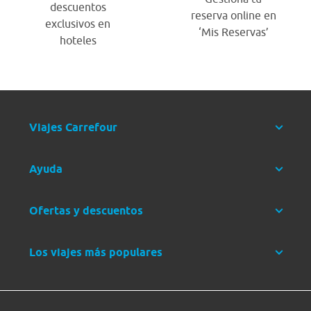
descuentos
reserva online en
exclusivos en
‘Mis Reservas’
hoteles
Viajes Carrefour
Ayuda
Ofertas y descuentos
Los viajes más populares