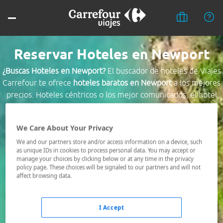
Reservar Hoteles en Newport
¿Buscas Hoteles en Newport?
El buscador de hoteles de Viajes
Carrefour te ofrece
hoteles baratos en Newport
a los mejores
precios. Hoteles céntricos o los mejor comunicados, el hotel
que busques nosotros te lo encontramos al mejor precio.
We Care About Your Privacy
Destino *
We and our partners store and/or access information on a device, such
as unique IDs in cookies to process personal data. You may accept or
manage your choices by clicking below or at any time in the privacy
Fechas *
policy page. These choices will be signaled to our partners and will not
07/08/2026 - 08/08/2026
affect browsing data.
Ocupación *
1 habitación, 2 adultos
I Accept