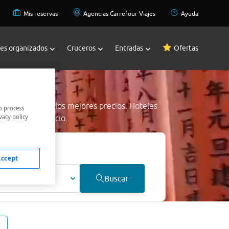
Mis reservas
Agencias Carrefour Viajes
Ayuda
jes organizados
Cruceros
Entradas
Ofertas
e
 Pigeon Forge
a los mejores precios. Hoteles
o process
vacy policy
os al mejor precio.
Accept
ultos
Buscar