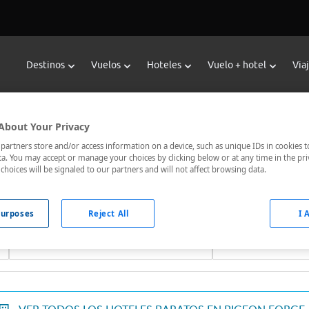
Destinos
Vuelos
Hoteles
Vuelo + hotel
Via
Reservar Hoteles en Pigeon Forg
About Your Privacy
or de hoteles de Viajes Carrefour te ofrece
hoteles baratos en
artners store and/or access information on a device, such as unique IDs in cookies t
a. You may accept or manage your choices by clicking below or at any time in the pri
jor comunicados, el hotel que busques nosotros te lo encontram
choices will be signaled to our partners and will not affect browsing data.
urposes
Reject All
I 
Fechas *
Ocupación *
08/08/2026 - 09/08/2026
1 habitación, 2 ad