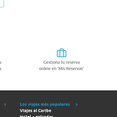
s
Gestiona tu reserva
s
online en ‘Mis Reservas’
Los viajes más populares
Viajes al Caribe
Hotel + entradas