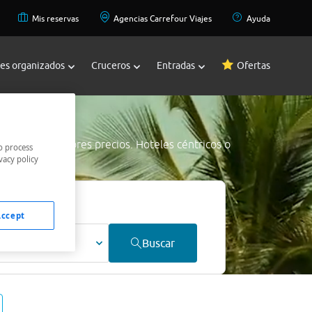
Mis reservas
Agencias Carrefour Viajes
Ayuda
jes organizados
Cruceros
Entradas
Ofertas
g City
a los mejores precios. Hoteles céntricos o
o process
vacy policy
mejor precio.
Accept
ultos
Buscar