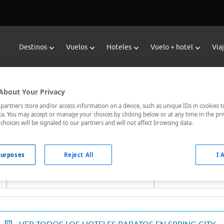
Destinos
Vuelos
Hoteles
Vuelo + hotel
Via
Reservar Hoteles en Spring City
About Your Privacy
 hoteles de Viajes Carrefour te ofrece
hoteles baratos en Sprin
artners store and/or access information on a device, such as unique IDs in cookies t
a. You may accept or manage your choices by clicking below or at any time in the pri
municados, el hotel que busques nosotros te lo encontramos al 
choices will be signaled to our partners and will not affect browsing data.
urposes
Reject All
I 
Fechas *
Ocupación *
08/08/2026 - 09/08/2026
1 habitación, 2 ad