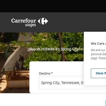
We Care 
¿Buscas Hoteles en Spring City?
El buscador de
We and our p
personal dat
los mejor co
page. These 
Show P
Destino *