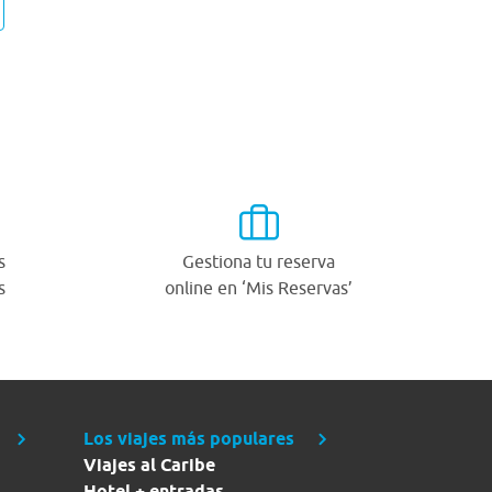
s
Gestiona tu reserva
s
online en ‘Mis Reservas’
Los viajes más populares
Viajes al Caribe
Hotel + entradas