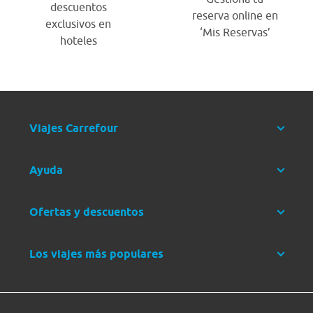
descuentos
reserva online en
exclusivos en
‘Mis Reservas’
hoteles
Viajes Carrefour
Ayuda
Ofertas y descuentos
Los viajes más populares