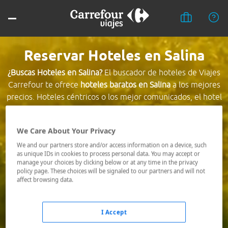
Reservar Hoteles en Salina
¿Buscas Hoteles en Salina?
El buscador de hoteles de Viajes
Carrefour te ofrece
hoteles baratos en Salina
a los mejores
precios. Hoteles céntricos o los mejor comunicados, el hotel
que busques nosotros te lo encontramos al mejor precio.
We Care About Your Privacy
Destino *
We and our partners store and/or access information on a device, such
as unique IDs in cookies to process personal data. You may accept or
manage your choices by clicking below or at any time in the privacy
Fechas *
policy page. These choices will be signaled to our partners and will not
07/08/2026 - 08/08/2026
affect browsing data.
Ocupación *
1 habitación, 2 adultos
I Accept