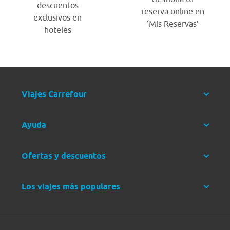
descuentos
reserva online en
exclusivos en
‘Mis Reservas’
hoteles
Viajes Carrefour
Ayuda
Ofertas y descuentos
Los viajes más populares