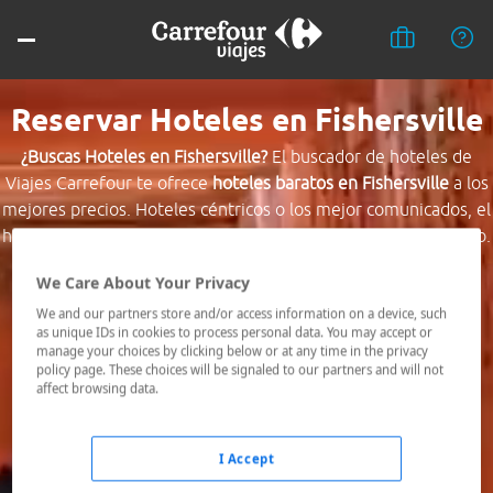
Reservar Hoteles en Fishersville
¿Buscas Hoteles en Fishersville?
El buscador de hoteles de
Viajes Carrefour te ofrece
hoteles baratos en Fishersville
a los
mejores precios. Hoteles céntricos o los mejor comunicados, el
hotel que busques nosotros te lo encontramos al mejor precio.
We Care About Your Privacy
Destino *
We and our partners store and/or access information on a device, such
as unique IDs in cookies to process personal data. You may accept or
manage your choices by clicking below or at any time in the privacy
Fechas *
policy page. These choices will be signaled to our partners and will not
06/08/2026 - 07/08/2026
affect browsing data.
Ocupación *
1 habitación, 2 adultos
I Accept