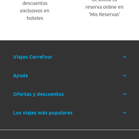
descuentos
reserva online en
exclusivos en
‘Mis Reservas’
hoteles
Viajes Carrefour
Ayuda
Ofertas y descuentos
Los viajes más populares