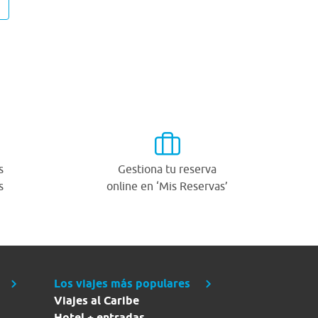
s
Gestiona tu reserva
s
online en ‘Mis Reservas’
Los viajes más populares
Viajes al Caribe
Hotel + entradas