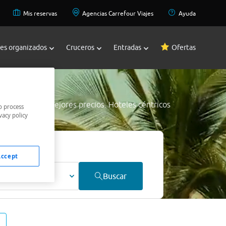
Mis reservas
Agencias Carrefour Viajes
Ayuda
jes organizados
Cruceros
Entradas
Ofertas
e Spring
a los mejores precios. Hoteles céntricos
o process
vacy policy
 mejor precio.
Accept
ultos
Buscar