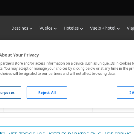
Destinos
Vuelos
Hoteles
Vuelo + hotel
Via
Reservar Hoteles en Glade Spring
About Your Privacy
 hoteles de Viajes Carrefour te ofrece
hoteles baratos en Glad
artners store and/or access information on a device, such as unique IDs in cookies t
a. You may accept or manage your choices by clicking below or at any time in the pri
omunicados, el hotel que busques nosotros te lo encontramos al
choices will be signaled to our partners and will not affect browsing data.
urposes
Reject All
I 
Fechas *
Ocupación *
08/08/2026 - 09/08/2026
1 habitación, 2 ad