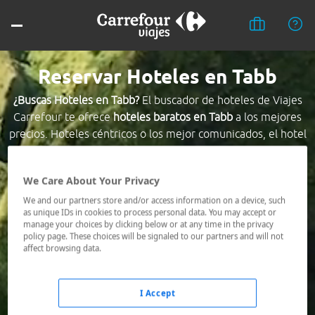
Reservar Hoteles en Tabb
¿Buscas Hoteles en Tabb?
El buscador de hoteles de Viajes
Carrefour te ofrece
hoteles baratos en Tabb
a los mejores
precios. Hoteles céntricos o los mejor comunicados, el hotel
que busques nosotros te lo encontramos al mejor precio.
We Care About Your Privacy
Destino *
We and our partners store and/or access information on a device, such
as unique IDs in cookies to process personal data. You may accept or
manage your choices by clicking below or at any time in the privacy
Fechas *
policy page. These choices will be signaled to our partners and will not
08/08/2026 - 09/08/2026
affect browsing data.
Ocupación *
1 habitación, 2 adultos
I Accept