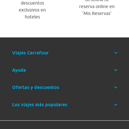
descuentos
reserva online en
exclusivos en
‘Mis Reservas’
hoteles
Viajes Carrefour
Ayuda
Ofertas y descuentos
Los viajes más populares